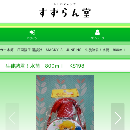
ログイン
マイページ
ガー水筒 庄司陽子 講談社 MACKY IS JUNPING 生徒諸君！水筒 800ｍｌ K
G 生徒諸君！水筒 800ｍｌ KS198