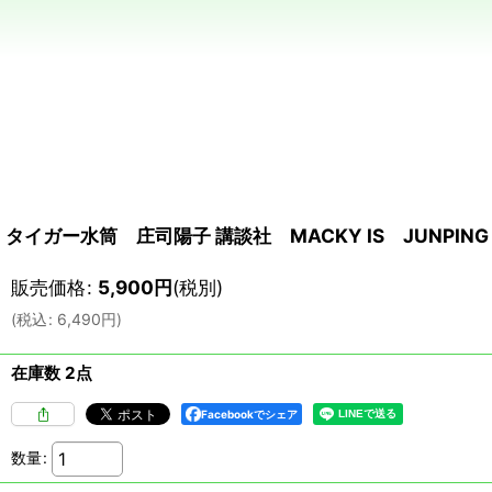
タイガー水筒 庄司陽子 講談社 MACKY IS JUNPIN
販売価格
:
5,900
円
(税別)
(
税込
:
6,490
円
)
在庫数 2点
Facebookでシェア
数量
: