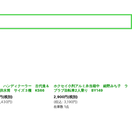
 ハンディクーラー 古代進＆
ホクセイ小判アルミ弁当箱中 細野みち子 ラ
供水筒 サイズ３種 KS66
ブラブ自転車2人乗り BY149
円
(税別)
2,900
円
(税別)
,430
円
)
(
税込
:
3,190
円
)
在庫数 1点