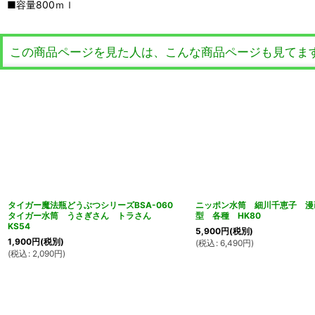
■容量800ｍｌ
この商品ページを見た人は、こんな商品ページも見てま
タイガー魔法瓶どうぶつシリーズBSA-060
ニッポン水筒 細川千恵子 漫
タイガー水筒 うさぎさん トラさん
型 各種 HK80
KS54
5,900
円
(税別)
1,900
円
(税別)
(
税込
:
6,490
円
)
(
税込
:
2,090
円
)