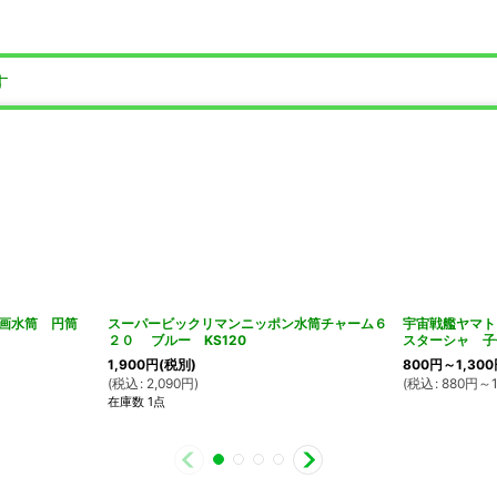
す
画水筒 円筒
スーパービックリマンニッポン水筒チャーム６
宇宙戦艦ヤマト
２０ ブルー KS120
スターシャ 子
1,900
円
(税別)
800
円
～1,300
(
税込
:
2,090
円
)
(
税込
:
880
円
～1
在庫数 1点