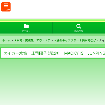
メニュー
カテゴリ
商品検索
ホーム
>
★水筒・魔法瓶・アウトドア
>
☆漫画キャラクター子供水筒など
>
タイ
タイガー水筒 庄司陽子 講談社 MACKY IS JUNPIN