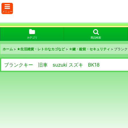
メニュー
カテゴリ
商品検索
ホーム
>
★生活雑貨・レトロなカゴなど
>
☆鍵・錠前・セキュリティ
>
ブランクキ
ブランクキー 旧車 suzuki スズキ BK18