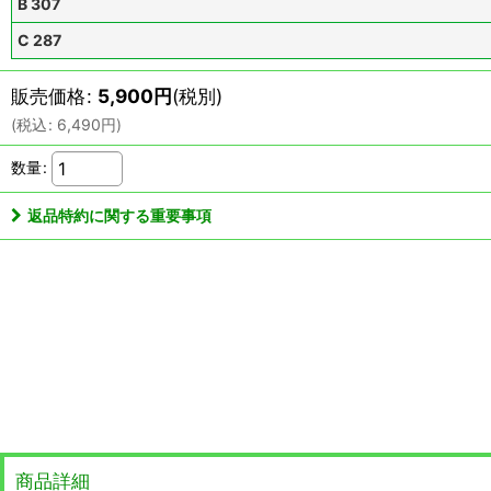
B 307
C 287
販売価格
:
5,900
円
(税別)
(
税込
:
6,490
円
)
数量
:
返品特約に関する重要事項
商品詳細