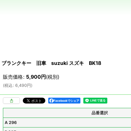
ブランクキー 旧車 suzuki スズキ BK18
販売価格
:
5,900
円
(税別)
(
税込
:
6,490
円
)
Facebookでシェア
品番選択
A 296