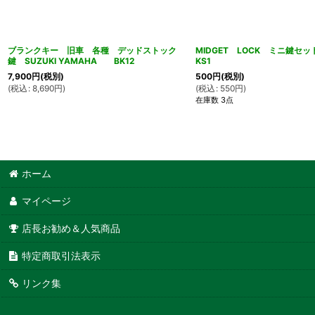
ブランクキー 旧車 各種 デッドストック
MIDGET LOCK ミニ鍵
鍵 SUZUKI YAMAHA BK12
KS1
7,900
円
(税別)
500
円
(税別)
(
税込
:
8,690
円
)
(
税込
:
550
円
)
在庫数 3点
ホーム
マイページ
店長お勧め＆人気商品
特定商取引法表示
リンク集