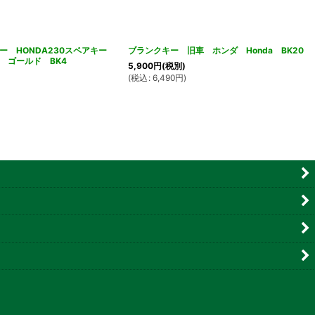
ー HONDA230スペアキー
ブランクキー 旧車 ホンダ Honda BK20
VE ゴールド BK4
5,900
円
(税別)
(
税込
:
6,490
円
)