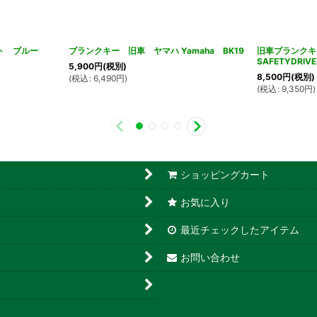
セット ブルー
ブランクキー 旧車 ヤマハ Yamaha BK19
旧車ブランクキ
SAFETYDRI
5,900
円
(税別)
8,500
円
(税別)
(
税込
:
6,490
円
)
(
税込
:
9,350
円
)
ショッピングカート
お気に入り
最近チェックしたアイテム
お問い合わせ