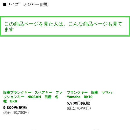
■サイズ メジャー参照
この商品ページを見た人は、こんな商品ページも見て
ます
旧車ブランクキー スペアキー ファ
ブランクキー 旧車 ヤマハ
ッションキー NISSAN 日産 各
Yamaha BK19
種 BK6
5,900
円
(税別)
9,800
円
(税別)
(
税込
:
6,490
円
)
(
税込
:
10,780
円
)