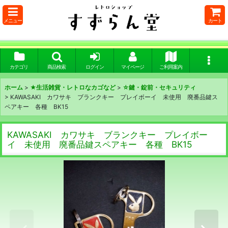
メニュー
カート
カテゴリ
商品検索
ログイン
マイページ
ご利用案内
ホーム
>
★生活雑貨・レトロなカゴなど
>
☆鍵・錠前・セキュリティ
>
KAWASAKI カワサキ ブランクキー プレイボーイ 未使用 廃番品鍵ス
ペアキー 各種 BK15
KAWASAKI カワサキ ブランクキー プレイボー
イ 未使用 廃番品鍵スペアキー 各種 BK15