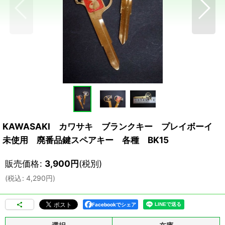
KAWASAKI カワサキ ブランクキー プレイボーイ
未使用 廃番品鍵スペアキー 各種 BK15
販売価格
:
3,900
円
(税別)
(
税込
:
4,290
円
)
Facebookでシェア