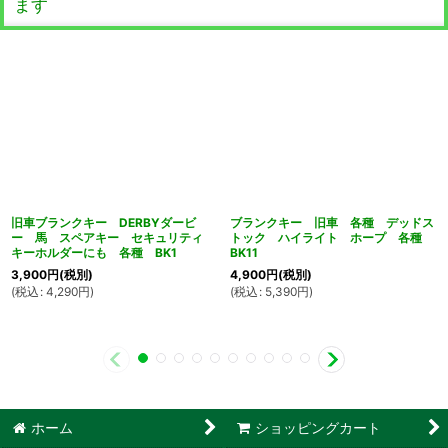
ます
旧車ブランクキー DERBYダービ
ブランクキー 旧車 各種 デッドス
ー 馬 スペアキー セキュリティ
トック ハイライト ホープ 各種
キーホルダーにも 各種 BK1
BK11
3,900
円
(税別)
4,900
円
(税別)
(
税込
:
4,290
円
)
(
税込
:
5,390
円
)
ホーム
ショッピングカート