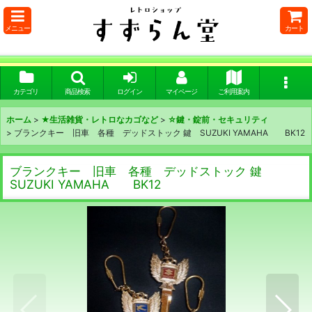
メニュー
カート
カテゴリ
商品検索
ログイン
マイページ
ご利用案内
ホーム
>
★生活雑貨・レトロなカゴなど
>
☆鍵・錠前・セキュリティ
>
ブランクキー 旧車 各種 デッドストック 鍵 SUZUKI YAMAHA BK12
ブランクキー 旧車 各種 デッドストック 鍵
SUZUKI YAMAHA BK12