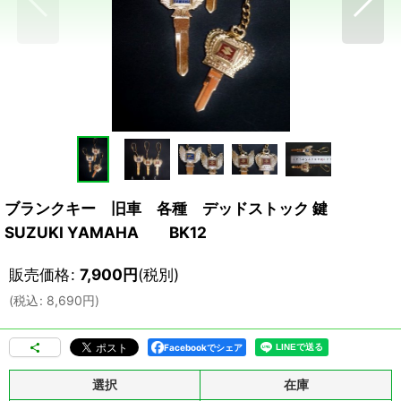
ブランクキー 旧車 各種 デッドストック 鍵
SUZUKI YAMAHA BK12
販売価格
:
7,900
円
(税別)
(
税込
:
8,690
円
)
Facebookでシェア
選択
在庫