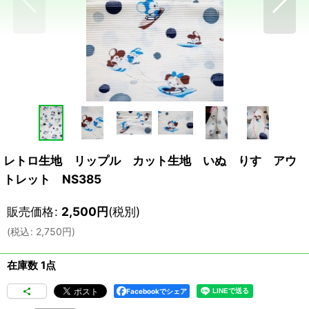
レトロ生地 リップル カット生地 いぬ りす アウ
トレット NS385
販売価格
:
2,500
円
(税別)
(
税込
:
2,750
円
)
在庫数 1点
Facebookでシェア