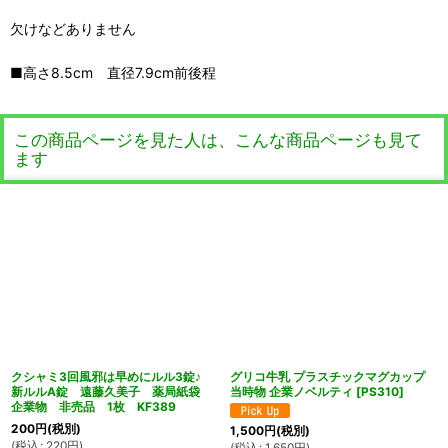
欠けなどありません
■高さ8.5cm 直径7.9cm前後程
この商品ページを見た人は、こんな商品ページも見て
ます
クシャミ3回風邪は早めにルル3錠♪
グリコ牛乳 プラスチックマグカップ
新ルルA錠 遠藤久美子 薬局紙袋
当時物 企業ノベルティ
[
PS310
]
企業物 非売品 1枚 KF389
200
円
(税別)
1,500
円
(税別)
(
税込
:
220
円
)
(
税込
:
1,650
円
)