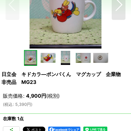
日立会 キドカラ―ポンパくん マグカップ 企業物
非売品 MG23
販売価格
:
4,900
円
(税別)
(
税込
:
5,390
円
)
在庫数 1点
Facebookでシェア