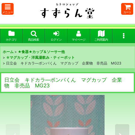
メニュー
カート
カテゴリ
商品検索
ログイン
マイページ
ご利用案内
ホーム
>
★食器★カップ＆ソーサー他
>
☆マグカップ・洋風湯飲み・ティーポット
>
日立会 キドカラ―ポンパくん マグカップ 企業物 非売品 MG23
日立会 キドカラ―ポンパくん マグカップ 企業
物 非売品 MG23