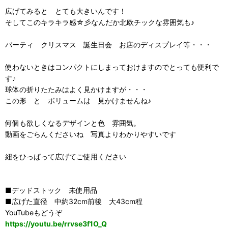
広げてみると とても大きいんです！
そしてこのキラキラ感☆彡なんだか北欧チックな雰囲気も♪
パーティ クリスマス 誕生日会 お店のディスプレイ等・・・
使わないときはコンパクトにしまっておけますのでとっても便利で
す♪
球体の折りたたみはよく見かけますが・・・
この形 と ボリュームは 見かけませんね♪
何個も欲しくなるデザインと色 雰囲気。
動画をごらんくださいね 写真よりわかりやすいです
紐をひっぱって広げてご使用ください
■デッドストック 未使用品
■広げた直径 中約32cm前後 大43cm程
YouTubeもどうぞ
https://youtu.be/rrvse3f1O_Q