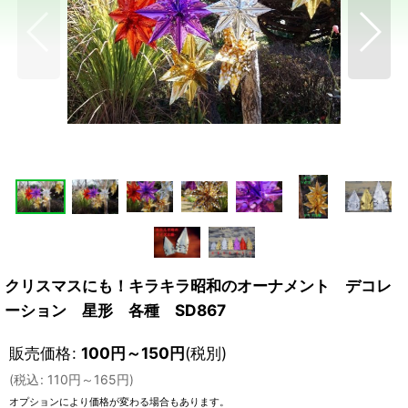
クリスマスにも！キラキラ昭和のオーナメント デコレ
ーション 星形 各種 SD867
販売価格
:
100
円
～150
円
(税別)
(
税込
:
110
円
～165
円
)
オプションにより価格が変わる場合もあります。