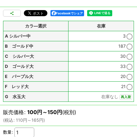
Facebookでシェア
カラ―選択
在庫
A シルバー中
3
B ゴールド中
187
C シルバー大
30
D ゴールド大
33
E パープル大
20
F レッド大
21
G 水玉大
在庫なし
再入荷
販売価格
:
100
円
～150
円
(税別)
(
税込
:
110
円
～165
円
)
数量
: