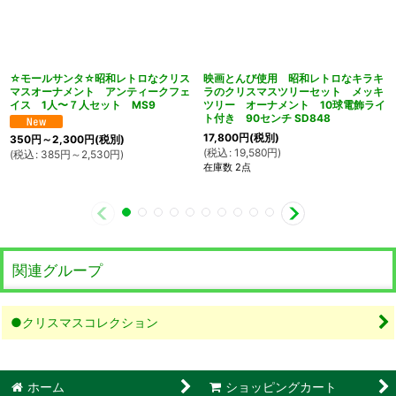
☆モールサンタ☆昭和レトロなクリス
映画とんび使用 昭和レトロなキラキ
マスオーナメント アンティークフェ
ラのクリスマスツリーセット メッキ
イス 1人〜７人セット MS9
ツリー オーナメント 10球電飾ライ
ト付き 90センチ SD848
17,800
円
(税別)
350
円
～2,300
円
(税別)
(
税込
:
19,580
円
)
(
税込
:
385
円
～2,530
円
)
在庫数 2点
関連グループ
●クリスマスコレクション
ホーム
ショッピングカート