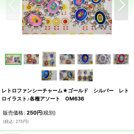
レトロファンシーチャーム★ゴールド シルバー レト
ロイラスト♪各種アソート OM636
販売価格
:
250
円
(税別)
(
税込
:
275
円
)