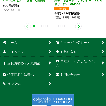
イヤリングに♪ 各種 OM666
果物 キュート ファンシー アクセ
サリーに♪ OM662
400
円
(税別)
(
税込
:
440
円
)
80
円
～150
円
(税別)
(
税込
:
88
円
～165
円
)
ホーム
ショッピングカート
マイページ
お気に入り
最近チェックしたアイテ
店長お勧め＆人気商品
ム
特定商取引法表示
お問い合わせ
リンク集