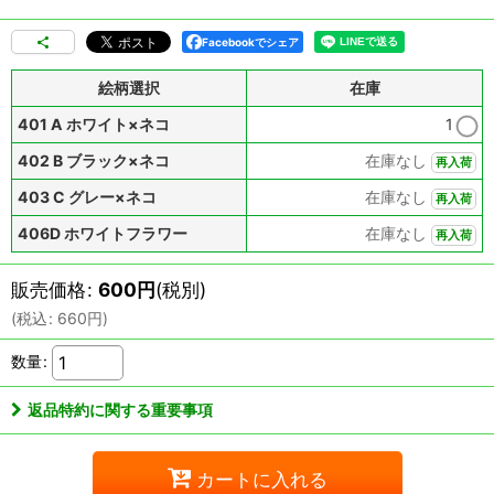
Facebookでシェア
絵柄選択
在庫
401 A ホワイト×ネコ
1
402 B ブラック×ネコ
在庫なし
再入荷
403 C グレー×ネコ
在庫なし
再入荷
406D ホワイトフラワー
在庫なし
再入荷
販売価格
:
600
円
(税別)
(
税込
:
660
円
)
数量
:
返品特約に関する重要事項
カートに入れる