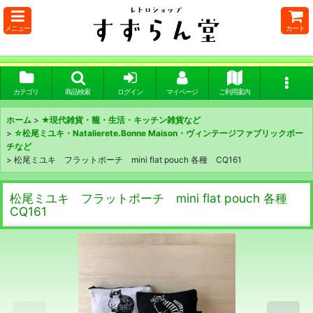
メニュー
カート
カテゴリ
商品検索
ログイン
マイページ
ご利用案内
ホーム
>
★現代雑貨・籠・生活・キッチン雑貨など
>
☆松尾ミユキ・Natalierete.Bonne Maison・ヴィンテージファブリックポー
チなど
>
松尾ミユキ フラットポーチ mini flat pouch 各種 CQ161
松尾ミユキ フラットポーチ mini flat pouch 各種
CQ161