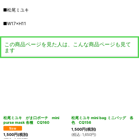
■松尾ミユキ
■W17×H11
この商品ページを見た人は、こんな商品ページも見て
ます
松尾ミユキ がま口ポーチ mini
松尾ミユキ mini bag ミニバッグ 各
purse mask 各種 CQ160
色 CQ156
1,500
円
(税別)
(
税込
:
1,650
円
)
1,500
円
(税別)