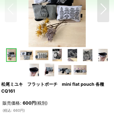
松尾ミユキ フラットポーチ mini flat pouch 各種
CQ161
販売価格
:
600
円
(税別)
(
税込
:
660
円
)