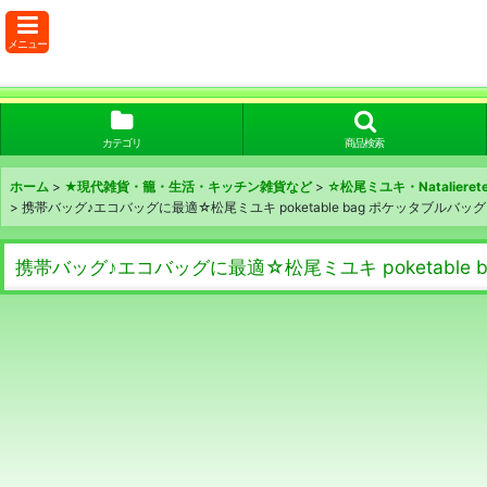
メニュー
カテゴリ
商品検索
ホーム
>
★現代雑貨・籠・生活・キッチン雑貨など
>
☆松尾ミユキ・Nataliere
>
携帯バッグ♪エコバッグに最適☆松尾ミユキ poketable bag ポケッタブルバ
携帯バッグ♪エコバッグに最適☆松尾ミユキ poketable