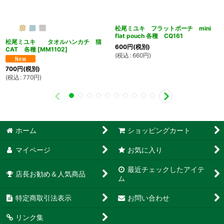
松尾ミユキ フラットポーチ mini
flat pouch 各種 CQ161
松尾ミユキ タオルハンカチ 猫
600
円
(税別)
CAT 各種
[
MM1102
]
(
税込
:
660
円
)
700
円
(税別)
(
税込
:
770
円
)
ホーム
ショッピングカート
マイページ
お気に入り
最近チェックしたアイテ
店長お勧め＆人気商品
ム
特定商取引法表示
お問い合わせ
リンク集