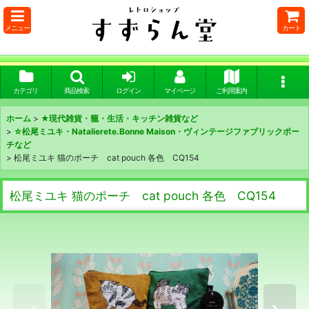
メニュー
カート
カテゴリ
商品検索
ログイン
マイページ
ご利用案内
ホーム
>
★現代雑貨・籠・生活・キッチン雑貨など
>
☆松尾ミユキ・Natalierete.Bonne Maison・ヴィンテージファブリックポー
チなど
>
松尾ミユキ 猫のポーチ cat pouch 各色 CQ154
松尾ミユキ 猫のポーチ cat pouch 各色 CQ154