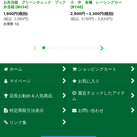
お弁当箱 グリーンチェック ブック
小 中 各種 レーシングカー
弁当箱
[
BH34
]
[
BY46
]
1,900
円
(税別)
2,900
円
～3,300
円
(税別)
(
税込
:
2,090
円
)
(
税込
:
3,190
円
～3,630
円
)
在庫数 1点
ホーム
ショッピングカート
マイページ
お気に入り
最近チェックしたアイテ
店長お勧め＆人気商品
ム
特定商取引法表示
お問い合わせ
リンク集