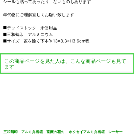
シールも貼ってあったり ないものもあります
年代物にご理解宜しくお願い致します
■デッドストック 未使用品
■三和鶴印 アルミニウム
■サイズ 蓋を除く下本体13×8.3×H3.6cm程
この商品ページを見た人は、こんな商品ページも見て
ます
三和鶴印 アルミ弁当箱 薔薇の花の
ホクセイアルミ弁当箱 レーサー