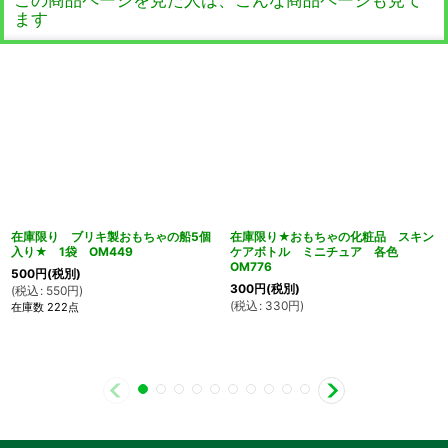
ます
在庫限り ブリキ製おもちゃの船5個
在庫限り★おもちゃの化粧品 スキン
入り★ 1袋 OM449
ケアボトル ミニチュア 各色
OM776
500
円
(税別)
300
円
(税別)
(
税込
:
550
円
)
(
税込
:
330
円
)
在庫数 222点