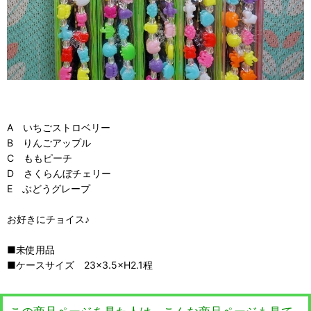
A いちごストロベリー
B りんごアップル
C ももピーチ
D さくらんぼチェリー
E ぶどうグレープ
お好きにチョイス♪
■未使用品
■ケースサイズ 23×3.5×H2.1程