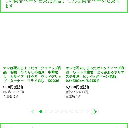
この商品ページを見た人は、こんな商品ページも見て
ます
オレは死んじまったゼ！タイアップ商
オレは死んじまったゼ！タイアップ商
品 現物 ◇くらしの道具 中華返
品 ◇レトロ生地 とろみあるポリエ
し 大サイズ けやき ウッドグリッ
ステル系 ピンク×グリーン花柄
プ ターナー フライ返し KC236
92×580cm
[
NS551
]
350
円
(税別)
5,900
円
(税別)
(
税込
:
385
円
)
(
税込
:
6,490
円
)
在庫数 2点
在庫数 1点