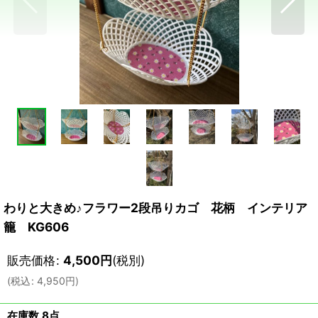
わりと大きめ♪フラワー2段吊りカゴ 花柄 インテリア
籠 KG606
販売価格
:
4,500
円
(税別)
(
税込
:
4,950
円
)
在庫数 8点