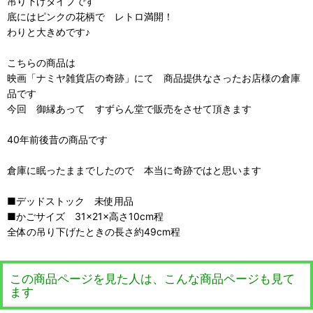
吊り下げタイプです
底にはピンクの花柄で レトロ満開！
わりと大きめです♪
こちらの商品は
映画「ナミヤ雑貨店の奇跡」にて 商品提供なさったお店様の倉庫
品です
今回 御縁あって すずらん堂で販売をさせて頂きます
40年前後昔の商品です
倉庫に眠ったままでしたので 本当に奇跡ではと思います
■デッドストック 未使用品
■かごサイズ 31×21×高さ10cm程
全体の吊り下げたときの長さ約49cm程
この商品ページを見た人は、こんな商品ページも見て
ます