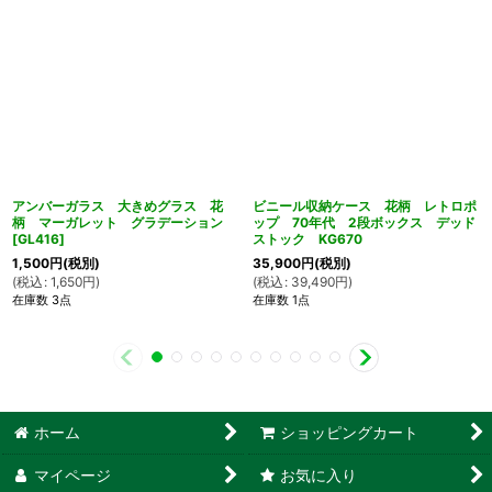
アンバーガラス 大きめグラス 花
ビニール収納ケース 花柄 レトロポ
柄 マーガレット グラデーション
ップ 70年代 2段ボックス デッド
[
GL416
]
ストック KG670
1,500
円
(税別)
35,900
円
(税別)
(
税込
:
1,650
円
)
(
税込
:
39,490
円
)
在庫数 3点
在庫数 1点
ホーム
ショッピングカート
マイページ
お気に入り