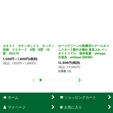
セキスイ キチンボックス キッチン
セージグリーンの医療用スチールキャ
収納 マスタード 6型・8型・10
ニスター | 蓋付き薬缶 道具入れ イン
型 SD270
ダストリアル 保存容器 vintage
古道具 antique
[
KK98
]
1,500
円
～1,800
円
(税別)
12,800
円
(税別)
(
税込
:
1,650
円
～1,980
円
)
(
税込
:
14,080
円
)
在庫数 1点
ホーム
ショッピングカート
マイページ
お気に入り