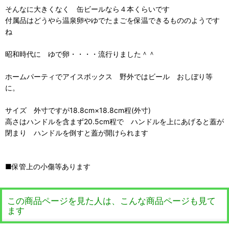
そんなに大きくなく 缶ビールなら４本くらいです
付属品はどうやら温泉卵やゆでたまごを保温できるもののようです
ね
昭和時代に ゆで卵・・・・流行りました＾＾
ホームパーティでアイスボックス 野外ではビール おしぼり等
に。
サイズ 外寸ですが18.8cm×18.8cm程(外寸)
高さはハンドルを含まず20.5cm程で ハンドルを上にあげると蓋が
閉まり ハンドルを倒すと蓋が開けられます
■保管上の小傷等あります
この商品ページを見た人は、こんな商品ページも見て
ます