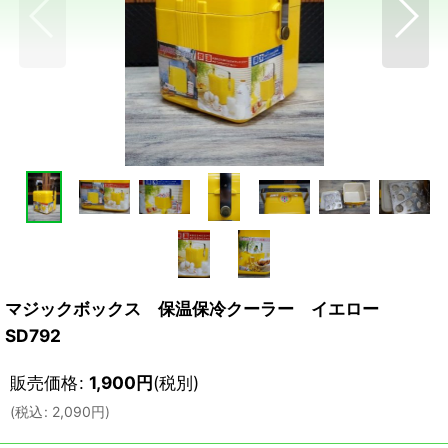
マジックボックス 保温保冷クーラー イエロー
SD792
販売価格
:
1,900
円
(税別)
(
税込
:
2,090
円
)