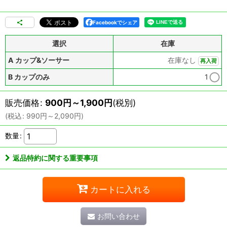
Facebookでシェア
選択
在庫
A カップ&ソーサー
在庫なし
再入荷
B カップのみ
1
販売価格
:
900
円
～1,900
円
(税別)
(
税込
:
990
円
～2,090
円
)
数量
:
返品特約に関する重要事項
カートに入れる
お問い合わせ