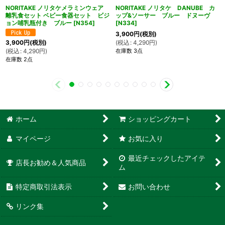
NORITAKE ノリタケメラミンウェア
NORITAKE ノリタケ DANUBE カ
離乳食セット ベビー食器セット ビジ
ップ&ソーサー ブルー ドヌーヴ
ョン哺乳瓶付き ブルー
[
N354
]
[
N334
]
3,900
円
(税別)
(
税込
:
4,290
円
)
3,900
円
(税別)
在庫数 3点
(
税込
:
4,290
円
)
在庫数 2点
ホーム
ショッピングカート
マイページ
お気に入り
最近チェックしたアイテ
店長お勧め＆人気商品
ム
特定商取引法表示
お問い合わせ
リンク集