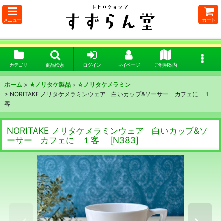
メニュー
カート
カテゴリ
商品検索
ログイン
マイページ
ご利用案内
ホーム
>
★ノリタケ製品
>
☆ノリタケメラミン
>
NORITAKE ノリタケメラミンウェア 白いカップ&ソーサー カフェに １
客
NORITAKE ノリタケメラミンウェア 白いカップ&ソ
ーサー カフェに １客
[
N383
]