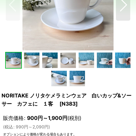
NORITAKE ノリタケメラミンウェア 白いカップ&ソー
サー カフェに １客
[
N383
]
販売価格
:
900
円
～1,900
円
(税別)
(
税込
:
990
円
～2,090
円
)
オプションにより価格が変わる場合もあります。