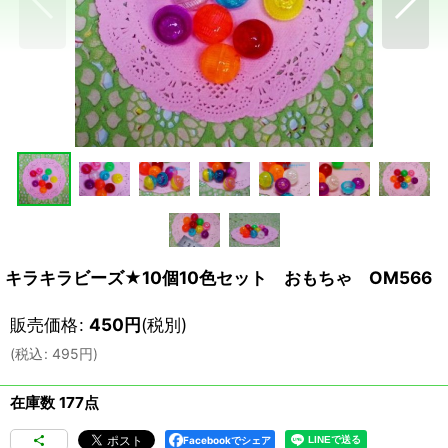
キラキラビーズ★10個10色セット おもちゃ OM566
販売価格
:
450
円
(税別)
(
税込
:
495
円
)
在庫数 177点
Facebookでシェア