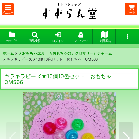
メニュー
カート
カテゴリ
商品検索
ログイン
マイページ
ご利用案内
ホーム
>
★おもちゃ玩具
>
☆おもちゃのアクセサリーとチャーム
>
キラキラビーズ★10個10色セット おもちゃ OM566
キラキラビーズ★10個10色セット おもちゃ
OM566