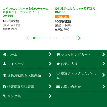
コインのおもちゃ★お金のチャーム
ゆれる馬のおもちゃ★昭和玩具
６個セット カラ―アソート
OM583
OM565
450
円
(税別)
100
円
(税別)
(
税込
:
495
円
)
(
税込
:
110
円
)
在庫数 24点
在庫数 48点
ホーム
ショッピングカート
マイページ
お気に入り
最近チェックしたアイテ
店長お勧め＆人気商品
ム
特定商取引法表示
お問い合わせ
リンク集