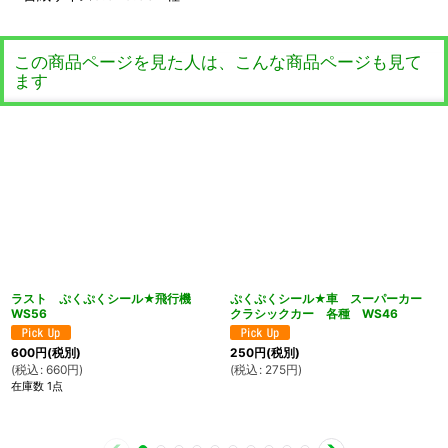
この商品ページを見た人は、こんな商品ページも見て
ます
ラスト ぷくぷくシール★飛行機
ぷくぷくシール★車 スーパーカー
WS56
クラシックカー 各種 WS46
600
円
(税別)
250
円
(税別)
(
税込
:
660
円
)
(
税込
:
275
円
)
在庫数 1点