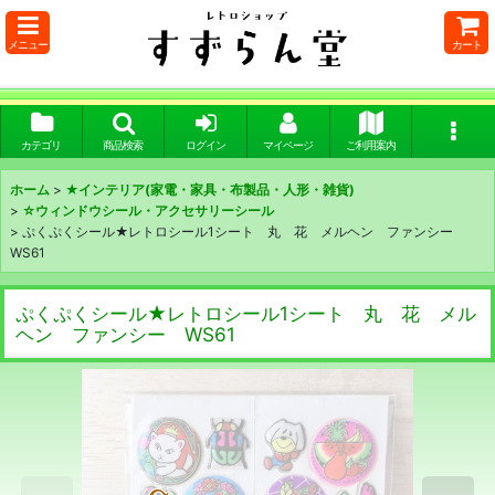
メニュー
カート
カテゴリ
商品検索
ログイン
マイページ
ご利用案内
ホーム
>
★インテリア(家電・家具・布製品・人形・雑貨)
>
☆ウィンドウシール・アクセサリーシール
>
ぷくぷくシール★レトロシール1シート 丸 花 メルヘン ファンシー
WS61
ぷくぷくシール★レトロシール1シート 丸 花 メル
ヘン ファンシー WS61