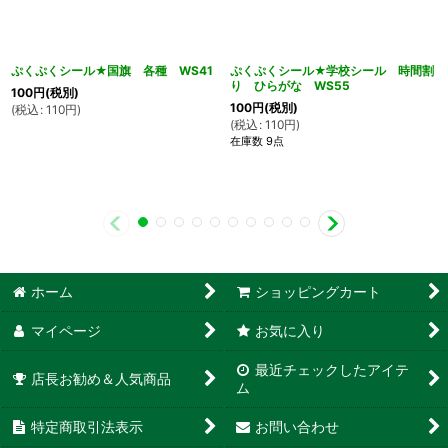
ぷくぷくシール★国旗 各種 WS41
ぷくぷくシール★学校シール 時間割
り ひらがな WS55
100
円
(税別)
100
円
(税別)
(
税込
:
110
円
)
(
税込
:
110
円
)
在庫数 9点
ホーム
ショッピングカート
マイページ
お気に入り
最近チェックしたアイテ
店長お勧め＆人気商品
ム
特定商取引法表示
お問い合わせ