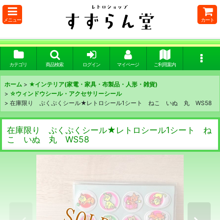
メニュー
カート
カテゴリ
商品検索
ログイン
マイページ
ご利用案内
ホーム
>
★インテリア(家電・家具・布製品・人形・雑貨)
>
☆ウィンドウシール・アクセサリーシール
>
在庫限り ぷくぷくシール★レトロシール1シート ねこ いぬ 丸 WS58
在庫限り ぷくぷくシール★レトロシール1シート ね
こ いぬ 丸 WS58