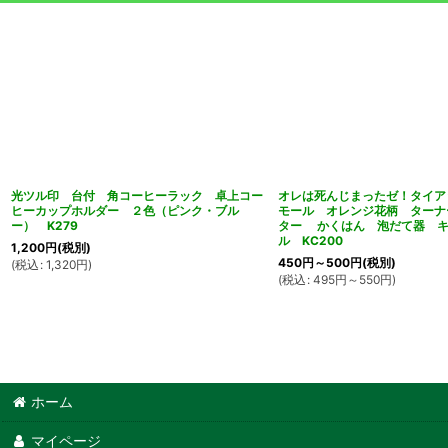
光ツル印 台付 角コーヒーラック 卓上コー
オレは死んじまったゼ！タイア
ヒーカップホルダー ２色（ピンク・ブル
モール オレンジ花柄 ターナ
ー） K279
ター かくはん 泡だて器 
ル KC200
1,200
円
(税別)
450
円
～500
円
(税別)
(
税込
:
1,320
円
)
(
税込
:
495
円
～550
円
)
ホーム
マイページ