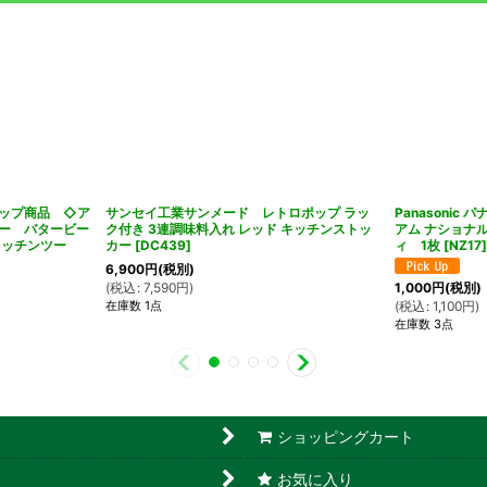
ップ商品 ◇ア
サンセイ工業サンメード レトロポップ ラッ
Panasonic
ー バタービー
ク付き 3連調味料入れ レッド キッチンストッ
アム ナショナル
キッチンツー
カー
[
DC439
]
ィ 1枚
[
NZ17
6,900
円
(税別)
(
税込
:
7,590
円
)
1,000
円
(税別)
在庫数 1点
(
税込
:
1,100
円
)
在庫数 3点
ショッピングカート
お気に入り