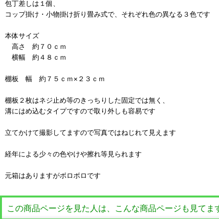
包丁差しは１個、
コップ掛け・小物掛け折り畳み式で、それぞれ色の異なる３色です
本体サイズ
高さ 約７０ｃｍ
横幅 約４８ｃｍ
棚板 幅 約７５ｃｍ×２３ｃｍ
棚板２枚はネジ止め等のきっちりした固定では無く、
溝にはめ込むタイプですので取り外しも容易です
立てかけて撮影してますので写真ではねじれて見えます
経年による少々の色やけや擦れ等見られます
元箱はありますがボロボロです
この商品ページを見た人は、こんな商品ページも見てま