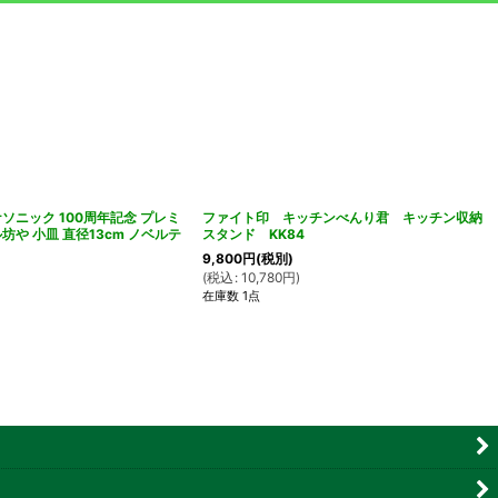
 パナソニック 100周年記念 プレミ
ファイト印 キッチンべんり君 キッチン収納
坊や 小皿 直径13cm ノベルテ
スタンド KK84
]
9,800
円
(税別)
(
税込
:
10,780
円
)
在庫数 1点