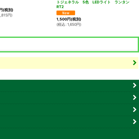
トジェネラル 5色 LEDライト ランタン
RT2
円
(税別)
,815
円
)
1,500
円
(税別)
(
税込
:
1,650
円
)