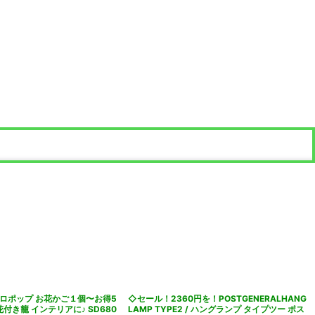
ロポップ お花かご１個〜お得5
◇セール！2360円を！POSTGENERALHANG
花付き籠 インテリアに♪ SD680
LAMP TYPE2 / ハングランプ タイプツー ポス