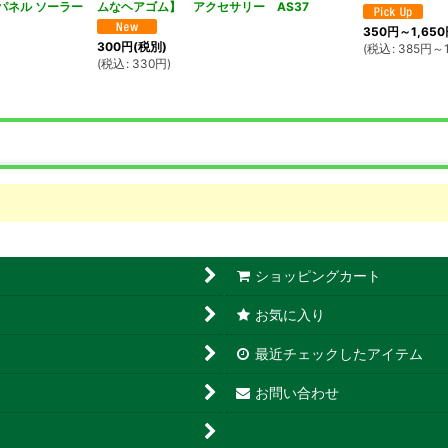
トリ-パネル ソーラー
ムなヘアゴム】 アクセサリー AS37
350
円
～1,650
300
円
(税別)
(
税込
:
385
円
～1
(
税込
:
330
円
)
ショッピングカート
お気に入り
最近チェックしたアイテム
お問い合わせ