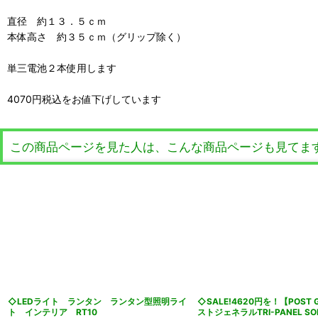
直径 約１３．５ｃｍ
本体高さ 約３５ｃｍ（グリップ除く）
単三電池２本使用します
4070円税込をお値下げしています
この商品ページを見た人は、こんな商品ページも見てま
◇LEDライト ランタン ランタン型照明ライ
◇SALE!4620円を！【POST 
ト インテリア RT10
ストジェネラルTRI-PANEL SO