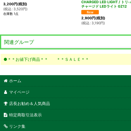
CHARGED LED LIGHT / 
3,200
円
(税別)
チャージド LEDライト GZ12
(
税込
:
3,520
円
)
在庫数 1点
2,900
円
(税別)
(
税込
:
3,190
円
)
関連グループ
●＊＊お値下げ商品＊＊ ＊＊ＳＡＬＥ＊＊
ホーム
マイページ
店長お勧め＆人気商品
特定商取引法表示
リンク集