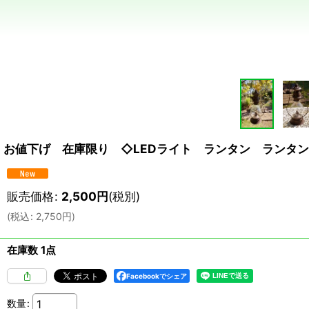
お値下げ 在庫限り ◇LEDライト ランタン ランタン型
販売価格
:
2,500
円
(税別)
(
税込
:
2,750
円
)
在庫数 1点
Facebookでシェア
数量
: