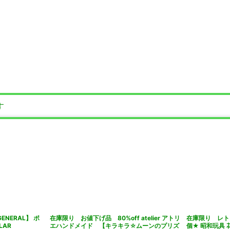
す
GENERAL】 ポ
在庫限り お値下げ品 80%off atelier アトリ
在庫限り レト
LAR
エハンドメイド 【キラキラ☆ムーンのプリズ
個★ 昭和玩具 