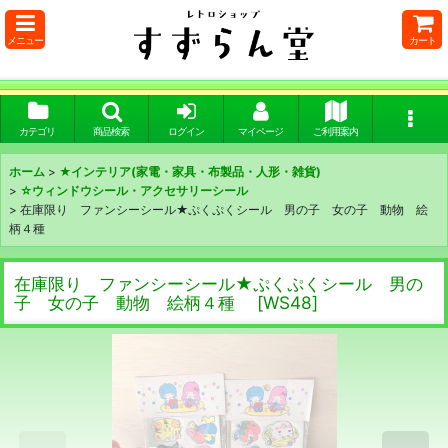
メニュー
カート
カテゴリ
商品検索
ログイン
マイページ
ご利用案内
ホーム
>
★インテリア(家電・家具・布製品・人形・雑貨)
>
☆ウィンドウシール・アクセサリーシール
>
在庫限り ファンシーシール★ぷくぷくシール 男の子 女の子 動物 絵
柄４種
在庫限り ファンシーシール★ぷくぷくシール 男の
子 女の子 動物 絵柄４種
[
WS48
]