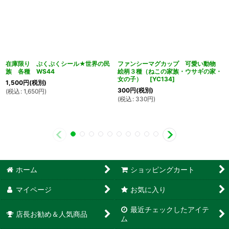
在庫限り ぷくぷくシール★世界の民
ファンシーマグカップ 可愛い動物
族 各種 WS44
絵柄３種（ねこの家族・ウサギの家・
女の子）
[
YC134
]
1,500
円
(税別)
300
円
(税別)
(
税込
:
1,650
円
)
(
税込
:
330
円
)
ホーム
ショッピングカート
マイページ
お気に入り
最近チェックしたアイテ
店長お勧め＆人気商品
ム