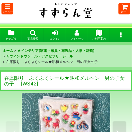
メニュー
カート
カテゴリ
商品検索
ログイン
マイページ
ご利用案内
ホーム
>
★インテリア(家電・家具・布製品・人形・雑貨)
>
☆ウィンドウシール・アクセサリーシール
>
在庫限り ぷくぷくシール★昭和メルヘン 男の子女の子
在庫限り ぷくぷくシール★昭和メルヘン 男の子女
の子
[
WS42
]