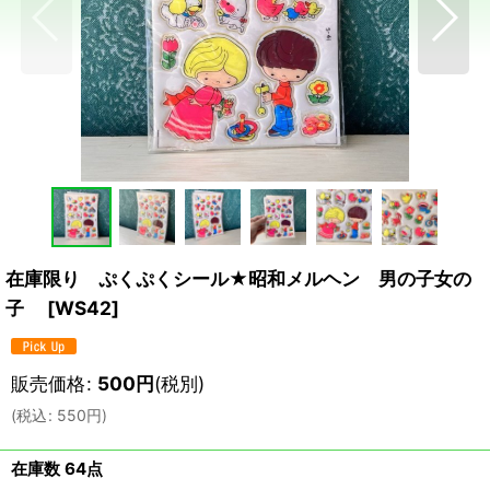
在庫限り ぷくぷくシール★昭和メルヘン 男の子女の
子
[
WS42
]
販売価格
:
500
円
(税別)
(
税込
:
550
円
)
在庫数 64点