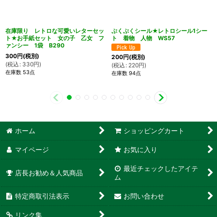
在庫限り レトロな可愛いレターセッ
ぷくぷくシール★レトロシール1シー
ト★お手紙セット 女の子 乙女 フ
ト 着物 人物 WS57
ァンシー 1袋 B290
300
円
(税別)
200
円
(税別)
(
税込
:
330
円
)
(
税込
:
220
円
)
在庫数 53点
在庫数 94点
ホーム
ショッピングカート
マイページ
お気に入り
最近チェックしたアイテ
店長お勧め＆人気商品
ム
特定商取引法表示
お問い合わせ
リンク集