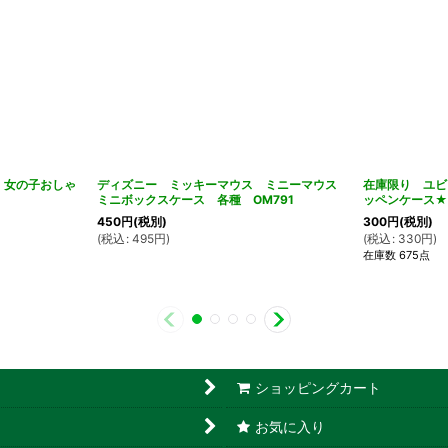
 女の子おしゃ
ディズニー ミッキーマウス ミニーマウス
在庫限り ユビ
ミニボックスケース 各種 OM791
ッペンケース★
450
円
(税別)
300
円
(税別)
(
税込
:
495
円
)
(
税込
:
330
円
)
在庫数 675点
ショッピングカート
お気に入り