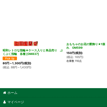
おもちゃのお花の髪飾り★1個
れ OM599
昭和レトロな指輪★ケース入りと単品売り ぷ
150
円
(税別)
くぷく指輪 各種
[
OM837
]
(
税込
:
165
円
)
在庫数 110点
80
円
～1,300
円
(税別)
(
税込
:
88
円
～1,430
円
)
ホーム
マイページ