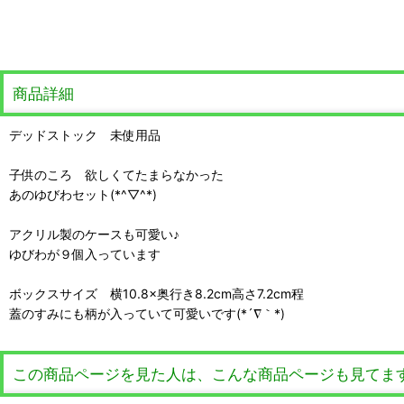
商品詳細
デッドストック 未使用品
子供のころ 欲しくてたまらなかった
あのゆびわセット(*^▽^*)
アクリル製のケースも可愛い♪
ゆびわが９個入っています
ボックスサイズ 横10.8×奥行き8.2cm高さ7.2cm程
蓋のすみにも柄が入っていて可愛いです(*´∇｀*)
この商品ページを見た人は、こんな商品ページも見てま