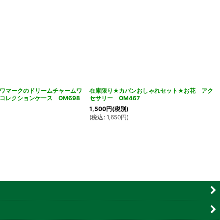
ワマークのドリームチャームワ
在庫限り★カバンおしゃれセット★お花 アク
コレクションケース OM698
セサリー OM467
1,500
円
(税別)
(
税込
:
1,650
円
)