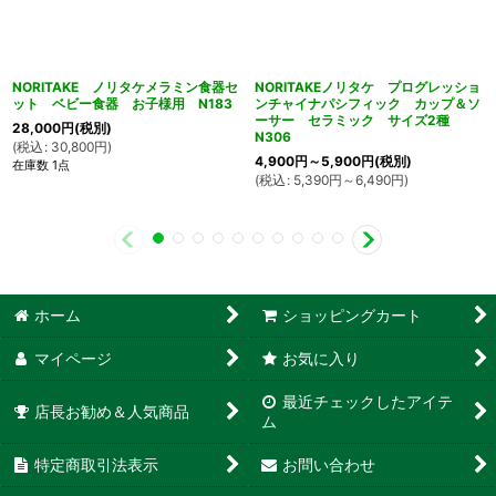
NORITAKE ノリタケメラミン食器セ
NORITAKEノリタケ プログレッショ
ット ベビー食器 お子様用 N183
ンチャイナパシフィック カップ＆ソ
ーサー セラミック サイズ2種
28,000
円
(税別)
N306
(
税込
:
30,800
円
)
4,900
円
～5,900
円
(税別)
在庫数 1点
(
税込
:
5,390
円
～6,490
円
)
ホーム
ショッピングカート
マイページ
お気に入り
最近チェックしたアイテ
店長お勧め＆人気商品
ム
特定商取引法表示
お問い合わせ