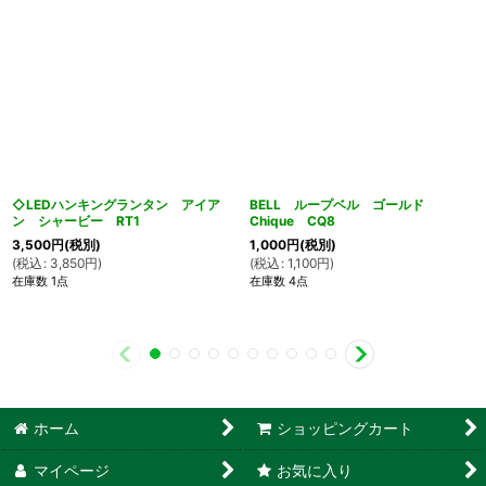
◇LEDハンキングランタン アイア
BELL ループベル ゴールド
ン シャービー RT1
Chique CQ8
3,500
円
(税別)
1,000
円
(税別)
(
税込
:
3,850
円
)
(
税込
:
1,100
円
)
在庫数 1点
在庫数 4点
ホーム
ショッピングカート
マイページ
お気に入り