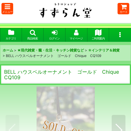
メニュー
カート
カテゴリ
商品検索
ログイン
マイページ
ご利用案内
ホーム
>
★現代雑貨・籠・生活・キッチン雑貨など
>
☆インテリア＆雑貨
>
BELL ハウスベルオーナメント ゴールド Chique CQ109
BELL ハウスベルオーナメント ゴールド Chique
CQ109