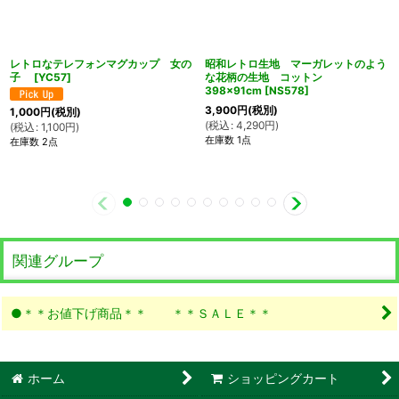
レトロなテレフォンマグカップ 女の
昭和レトロ生地 マーガレットのよう
子
[
YC57
]
な花柄の生地 コットン
398×91cm
[
NS578
]
3,900
円
(税別)
1,000
円
(税別)
(
税込
:
4,290
円
)
(
税込
:
1,100
円
)
在庫数 1点
在庫数 2点
関連グループ
●＊＊お値下げ商品＊＊ ＊＊ＳＡＬＥ＊＊
ホーム
ショッピングカート