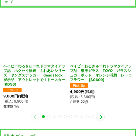
ベイビーわるきゅーれドラマタイアッ
ベイビーわるきゅーれドラマタイアッ
プ品 ホクセイ日経 ふれあいシリー
プ品 東洋ガラス TOYO ガラスシ
ズ ヤングスナッカー deadstock
ュガーポット オレンジ花柄 レトロ
展示品 アウトレットで！トースター
フラワー
[
SG609
]
[
KD56
]
4,900
円
(税別)
9,000
円
(税別)
(
税込
:
5,390
円
)
(
税込
:
9,900
円
)
在庫数 22点
在庫数 1点