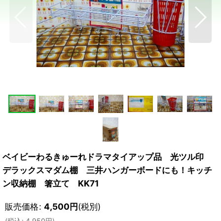
ベイビーわるきゅーれドラマタイアップ品 光ツル印
デラックスマダム棚 三井ハンガーボードにも！キッチ
ン収納棚 箸立て KK71
販売価格
:
4,500
円
(税別)
(
税込
:
4,950
円
)