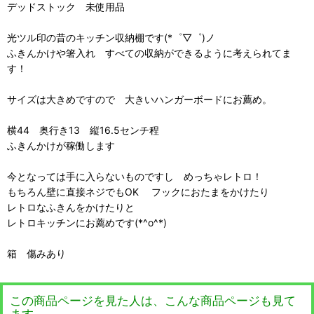
デッドストック 未使用品
光ツル印の昔のキッチン収納棚です(*゜▽゜)ノ
ふきんかけや箸入れ すべての収納ができるように考えられてま
す！
サイズは大きめですので 大きいハンガーボードにお薦め。
横44 奥行き13 縦16.5センチ程
ふきんかけが稼働します
今となっては手に入らないものですし めっちゃレトロ！
もちろん壁に直接ネジでもOK フックにおたまをかけたり
レトロなふきんをかけたりと
レトロキッチンにお薦めです(*^o^*)
箱 傷みあり
この商品ページを見た人は、こんな商品ページも見て
ます