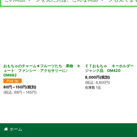
おもちゃのチャーム★フルーツたち 果物 キ
ＥＴおもちゃ キーホルダー
ュート ファンシー アクセサリーに♪
ジャンク品 OM420
OM662
8,000
円
(税別)
(
税込
:
8,800
円
)
80
円
～150
円
(税別)
在庫数 1点
(
税込
:
88
円
～165
円
)
ホーム