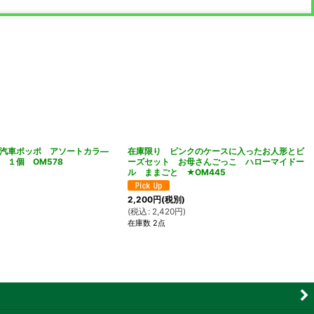
★汽車ポッポ アソートカラ―
在庫限り ピンクのケースに入ったお人形とビ
 １個 OM578
ーズセット お母さんごっこ ハローマイドー
ル ままごと ★OM445
2,200
円
(税別)
(
税込
:
2,420
円
)
在庫数 2点