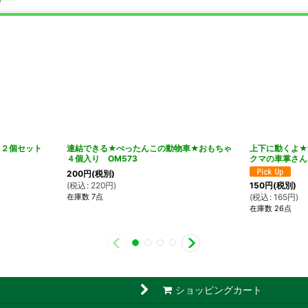
 ２個セット
連結できる★ぺったんこの動物車★おもちゃ
上下に動くよ
４個入り OM573
クマの車掌さん
200
円
(税別)
(
税込
:
220
円
)
150
円
(税別)
在庫数 7点
(
税込
:
165
円
)
在庫数 26点
ショッピングカート