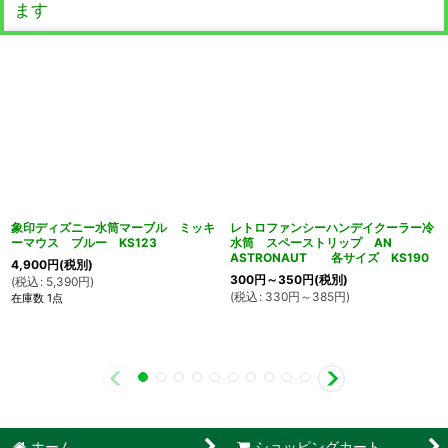
ます
象印ディズニー水筒マーブル ミッキ
レトロファンシーハンデイクーラー冷
ーマウス ブルー KS123
水筒 スペーストリップ AN
ASTRONAUT 各サイズ KS190
4,900
円
(税別)
300
円
～350
円
(税別)
(
税込
:
5,390
円
)
(
税込
:
330
円
～385
円
)
在庫数 1点
ホーム
ショッピングカート