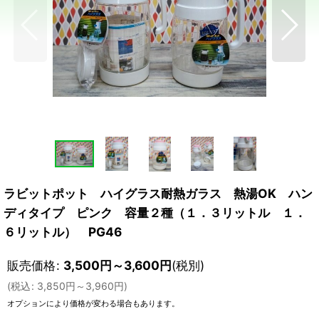
ラビットポット ハイグラス耐熱ガラス 熱湯OK ハン
ディタイプ ピンク 容量２種（１．３リットル １．
６リットル） PG46
販売価格
:
3,500
円
～3,600
円
(税別)
(
税込
:
3,850
円
～3,960
円
)
オプションにより価格が変わる場合もあります。