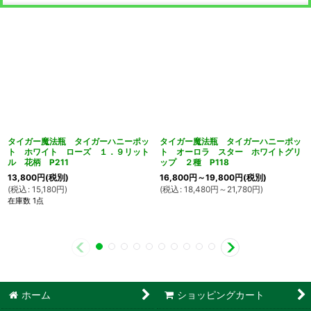
タイガー魔法瓶 タイガーハニーポッ
タイガー魔法瓶 タイガーハニーポッ
ト ホワイト ローズ １．９リット
ト オーロラ スター ホワイトグリ
ル 花柄 P211
ップ ２種 P118
13,800
円
(税別)
16,800
円
～19,800
円
(税別)
(
税込
:
15,180
円
)
(
税込
:
18,480
円
～21,780
円
)
在庫数 1点
ホーム
ショッピングカート