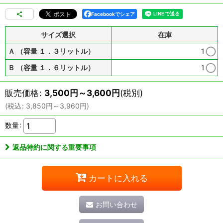
Facebookでシェア
サイズ選択
在庫
Ａ （容量 １．３リットル）
1
Ｂ （容量 １．６リットル）
1
販売価格
:
3,500
円
～3,600
円
(税別)
(
税込
:
3,850
円
～3,960
円
)
数量
:
返品特約に関する重要事項
カートに入れる
お問い合わせ