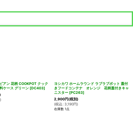
レビアン 花柄 COOKPOT クック
ヨシカワ ホームラウンド ラブラブポット 蓋付
味料ケース グリーン
[
DC403
]
きフードコンテナ オレンジ 花柄蓋付きキャ
ニスター
[
PC263
]
)
2,900
円
(税別)
円
)
(
税込
:
3,190
円
)
在庫数 1点