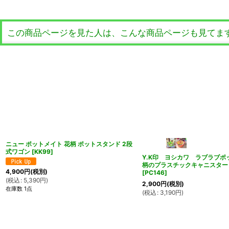
この商品ページを見た人は、こんな商品ページも見てま
ニュー ポットメイト 花柄 ポットスタンド 2段
式ワゴン
[
KK99
]
Y.K印 ヨシカワ ラブラブポ
柄のプラスチックキャニスター
4,900
円
(税別)
[
PC146
]
(
税込
:
5,390
円
)
2,900
円
(税別)
在庫数 1点
(
税込
:
3,190
円
)