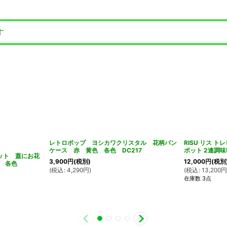
す
レトロポップ ヨシカワクリスタル 花柄パン
RISU リス ト
ケース 赤 黄色 各色 DC217
ポット 2連調
ット 蓋にお花
3,900
円
(税別)
12,000
円
(税別
 各色
(
税込
:
4,290
円
)
(
税込
:
13,200
在庫数 3点