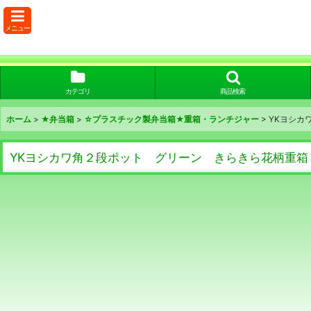
メニュー
カテゴリ
商品検索
ホーム
>
★弁当箱
>
☆プラスチック製弁当箱★重箱・ランチジャー
>
YKヨシカ
YKヨシカワ角２段ポット グリーン きらきら花柄重箱 