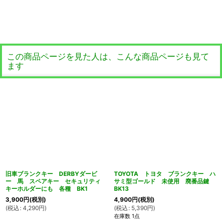
この商品ページを見た人は、こんな商品ページも見て
ます
旧車ブランクキー DERBYダービ
TOYOTA トヨタ ブランクキー ハ
ー 馬 スペアキー セキュリティ
サミ型ゴールド 未使用 廃番品鍵
キーホルダーにも 各種 BK1
BK13
3,900
円
(税別)
4,900
円
(税別)
(
税込
:
4,290
円
)
(
税込
:
5,390
円
)
在庫数 1点