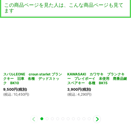
この商品ページを見た人は、こんな商品ページも見て
ます
スバルLEONE croun starlet ブラン
KAWASAKI カワサキ ブランクキ
クキー 旧車 各種 デッドストッ
ー プレイボーイ 未使用 廃番品鍵
ク BK10
スペアキー 各種 BK15
9,500
円
(税別)
3,900
円
(税別)
(
税込
:
10,450
円
)
(
税込
:
4,290
円
)