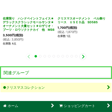
在庫限り ハンドペイントフェイス★
クリスマスオーナメント ベル飾り
デラックスクラシックモールサンタ★
リース ＵＳＥＤ品 SD585
オーナメント大量セット★ロザリオ・
1,700
円
(税別)
ブーツ・ロウソクトナカイ 他 MS6
(
税込
:
1,870
円
)
3,500
円
(税別)
在庫数 1点
(
税込
:
3,850
円
)
在庫数 4点
関連グループ
●クリスマスコレクション
ホーム
ショッピングカート