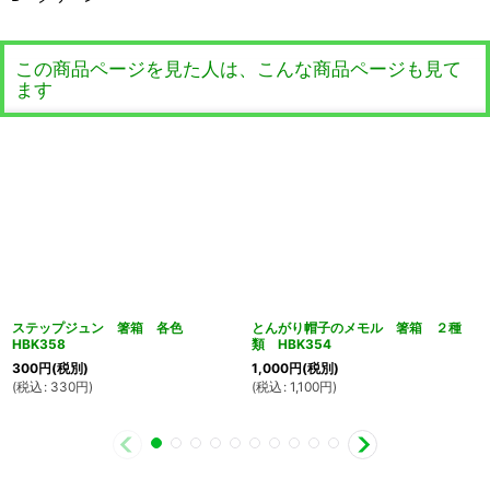
この商品ページを見た人は、こんな商品ページも見て
ます
ステップジュン 箸箱 各色
とんがり帽子のメモル 箸箱 ２種
HBK358
類 HBK354
300
円
(税別)
1,000
円
(税別)
(
税込
:
330
円
)
(
税込
:
1,100
円
)