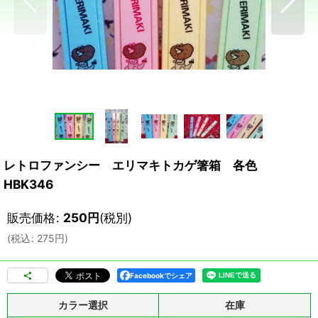
レトロファンシー エリマキトカゲ箸箱 各色
HBK346
販売価格
:
250
円
(税別)
(
税込
:
275
円
)
Facebookでシェア
カラー選択
在庫