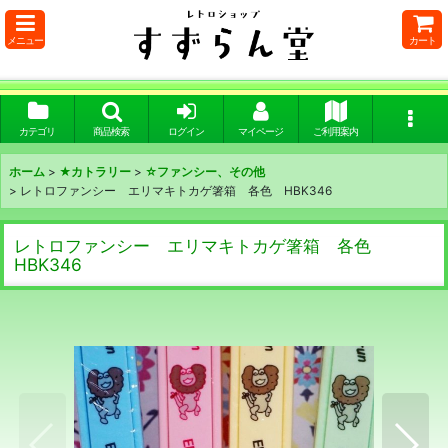
メニュー
カート
カテゴリ
商品検索
ログイン
マイページ
ご利用案内
ホーム
>
★カトラリー
>
☆ファンシー、その他
>
レトロファンシー エリマキトカゲ箸箱 各色 HBK346
レトロファンシー エリマキトカゲ箸箱 各色
HBK346