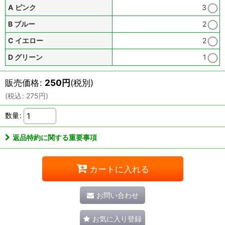
A ピンク
3
B ブルー
2
C イエロー
2
D グリーン
1
販売価格
:
250
円
(税別)
(
税込
:
275
円
)
数量
:
返品特約に関する重要事項
カートに入れる
お問い合わせ
お気に入り登録