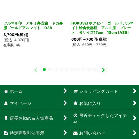
ツルマル印 アルミ弁当箱 ドカ弁
HOKUSEI ホクセイ ゴールドアルマ
濃ゴールドアルマイト D38
イト給食食器皿 アルミ皿 プレー
ト 各サイズ17cm 18cm
[
AZ5
]
3,700
円
(税別)
600
円
～700
円
(税別)
(
税込
:
4,070
円
)
(
税込
:
660
円
～770
円
)
在庫数 3点
ホーム
ショッピングカート
マイページ
お気に入り
最近チェックしたアイテ
店長お勧め＆人気商品
ム
特定商取引法表示
お問い合わせ