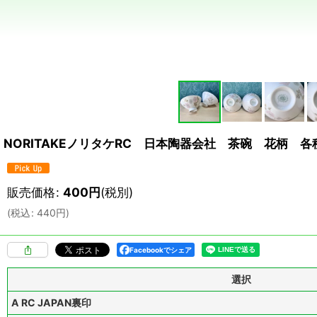
NORITAKEノリタケRC 日本陶器会社 茶碗 花柄 各
販売価格
:
400
円
(税別)
(
税込
:
440
円
)
Facebookでシェア
選択
A RC JAPAN裏印