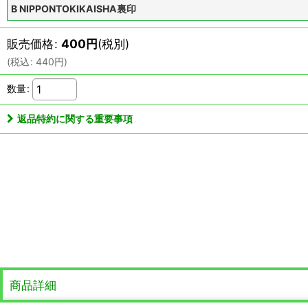
B NIPPONTOKIKAISHA裏印
販売価格
:
400
円
(税別)
(
税込
:
440
円
)
数量
:
返品特約に関する重要事項
商品詳細