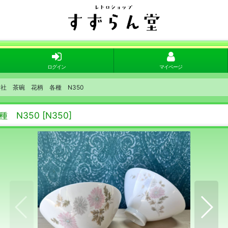
ログイン
マイページ
会社 茶碗 花柄 各種 N350
種 N350
[
N350
]