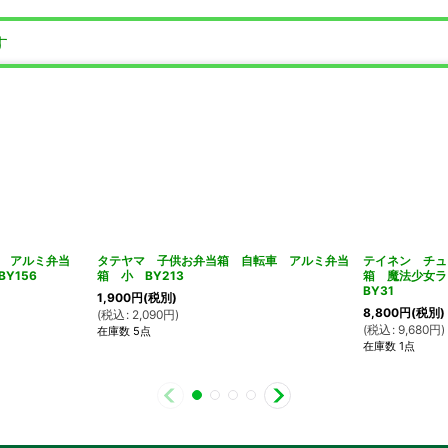
す
 アルミ弁当
タテヤマ 子供お弁当箱 自転車 アルミ弁当
テイネン チュ
Y156
箱 小 BY213
箱 魔法少女
BY31
1,900
円
(税別)
8,800
円
(税別)
(
税込
:
2,090
円
)
(
税込
:
9,680
円
)
在庫数 5点
在庫数 1点