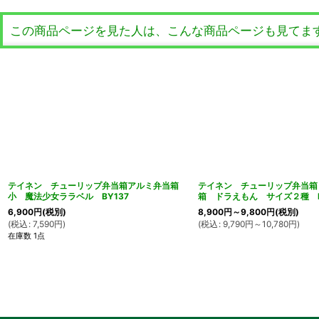
この商品ページを見た人は、こんな商品ページも見てま
テイネン チューリップ弁当箱アルミ弁当箱
テイネン チューリップ弁当箱
小 魔法少女ララベル BY137
箱 ドラえもん サイズ２種 B
6,900
円
(税別)
8,900
円
～9,800
円
(税別)
(
税込
:
7,590
円
)
(
税込
:
9,790
円
～10,780
円
)
在庫数 1点