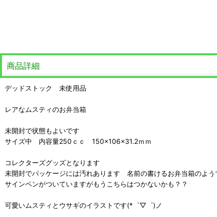
商品詳細
デッドストック 未使用品
レアなムスティのお弁当箱
未開封で状態もよいです
サイズ中 内容量250ｃｃ 150×106×31.2ｍｍ
コレクターズグッズとなります
未開封でパッケージには汚れあります 名前の書けるお弁当箱のよう
サインペンがついていますがもうこちらはつかないかも？？
可愛いムスティとウサギのイラストです(*゜▽゜)ノ