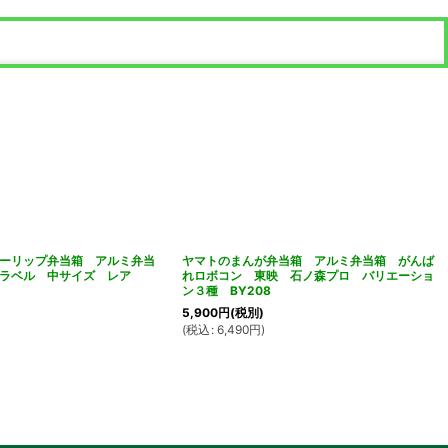
ーリップ弁当箱 アルミ弁当
ヤマトのまんが弁当箱 アルミ弁当箱 がんば
ララベル 中サイズ レア
れロボコン 東映 石ノ森プロ バリエーショ
ン３種 BY208
5,900
円
(税別)
(
税込
:
6,490
円
)