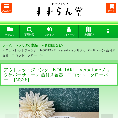
メニュー
カート
カテゴリ
商品検索
ログイン
マイページ
ご利用案内
ホーム
>
★ノリタケ製品
>
☆食器(皿など)
>
アウトレットジャンク NORITAKE versatoneノリタケバーサトーン 蓋付き
容器 ココット クローバー
アウトレットジャンク NORITAKE versatoneノリ
タケバーサトーン 蓋付き容器 ココット クローバ
ー
[
N338
]