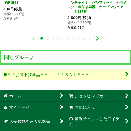
[
WF196
]
ョンチャイナ パシフィック セラミ
ック 蓋付き容器 オーブンウェア
800
円
(税別)
ー
[
N278
]
(
税込
:
880
円
)
2,500
円
(税別)
在庫数 1点
(
税込
:
2,750
円
)
在庫数 13点
関連グループ
●＊＊お値下げ商品＊＊ ＊＊ＳＡＬＥ＊＊
ホーム
ショッピングカート
マイページ
お気に入り
最近チェックしたアイテ
店長お勧め＆人気商品
ム