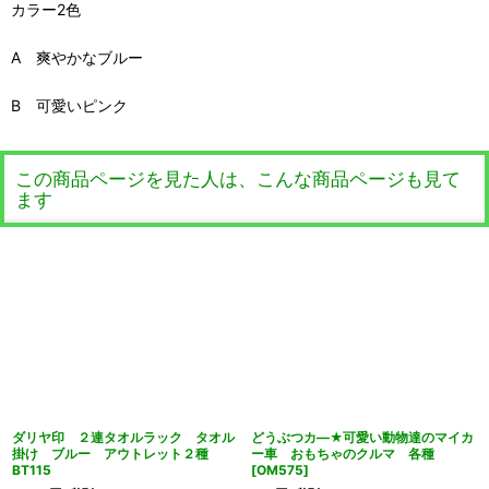
カラー2色
A 爽やかなブルー
B 可愛いピンク
この商品ページを見た人は、こんな商品ページも見て
ます
ダリヤ印 ２連タオルラック タオル
どうぶつカ―★可愛い動物達のマイカ
掛け ブルー アウトレット２種
ー車 おもちゃのクルマ 各種
BT115
[
OM575
]