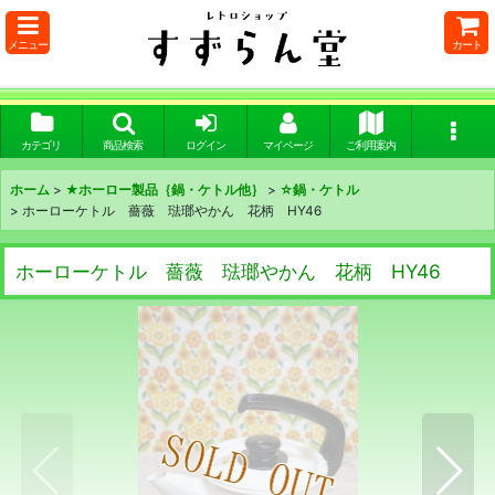
メニュー
カート
カテゴリ
商品検索
ログイン
マイページ
ご利用案内
ホーム
>
★ホーロー製品｛鍋・ケトル他｝
>
☆鍋・ケトル
>
ホーローケトル 薔薇 琺瑯やかん 花柄 HY46
ホーローケトル 薔薇 琺瑯やかん 花柄 HY46