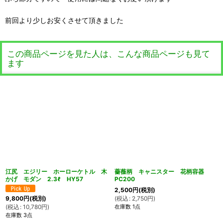
前回より少しお安くさせて頂きました
この商品ページを見た人は、こんな商品ページも見て
ます
江尻 エジリー ホーローケトル 木
薔薇柄 キャニスター 花柄容器
かげ モダン 2.3ℓ HY57
PC200
2,500
円
(税別)
(
税込
:
2,750
円
)
9,800
円
(税別)
在庫数 1点
(
税込
:
10,780
円
)
在庫数 3点