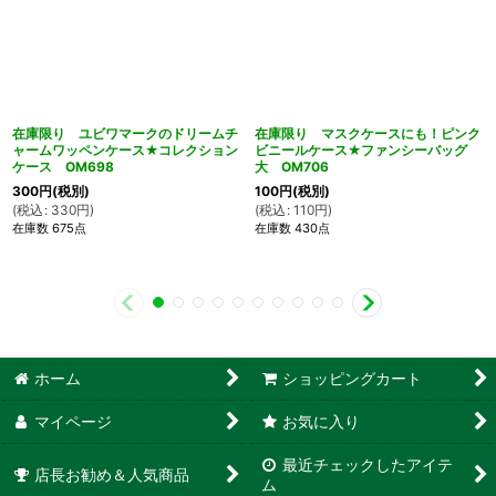
在庫限り ユビワマークのドリームチ
在庫限り マスクケースにも！ピンク
ャームワッペンケース★コレクション
ビニールケース★ファンシーバッグ
ケース OM698
大 OM706
300
円
(税別)
100
円
(税別)
(
税込
:
330
円
)
(
税込
:
110
円
)
在庫数 675点
在庫数 430点
ホーム
ショッピングカート
マイページ
お気に入り
最近チェックしたアイテ
店長お勧め＆人気商品
ム