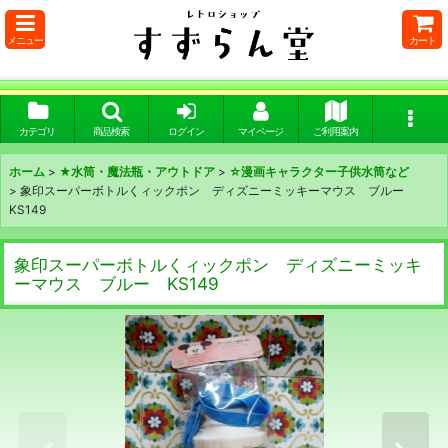
メニュー
カート
カテゴリ
商品検索
ログイン
マイページ
ご利用案内
ホーム
>
★水筒・魔法瓶・アウトドア
>
☆漫画キャラクター子供水筒など
>
象印スーパーボトルくィックポン ディズニーミッキーマウス ブルー
KS149
象印スーパーボトルくィックポン ディズニーミッキ
ーマウス ブルー KS149