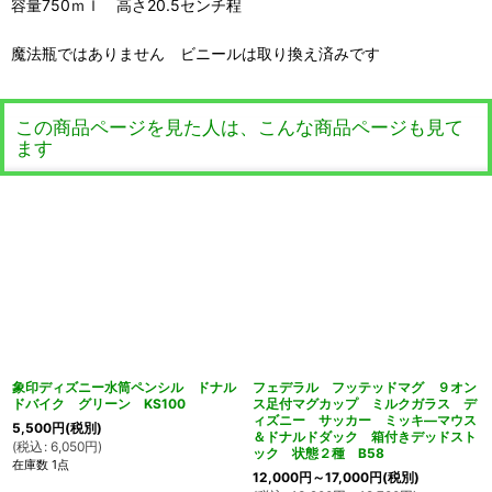
容量750ｍｌ 高さ20.5センチ程
魔法瓶ではありません ビニールは取り換え済みです
この商品ページを見た人は、こんな商品ページも見て
ます
象印ディズニー水筒ペンシル ドナル
フェデラル フッテッドマグ ９オン
ドバイク グリーン KS100
ス足付マグカップ ミルクガラス デ
ィズニー サッカー ミッキ―マウス
5,500
円
(税別)
＆ドナルドダック 箱付きデッドスト
(
税込
:
6,050
円
)
ック 状態２種 B58
在庫数 1点
12,000
円
～17,000
円
(税別)