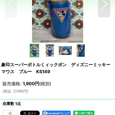
象印スーパーボトルくィックポン ディズニーミッキー
マウス ブルー KS149
販売価格
:
1,900
円
(税別)
(
税込
:
2,090
円
)
在庫数 1点
Facebookでシェア