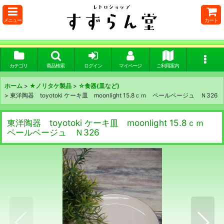
メニュー
カート
カテゴリ
商品検索
ログイン
マイページ
ご利用案内
ホーム
>
★ノリタケ製品
>
☆食器(皿など)
>
東洋陶器 toyotoki ケーキ皿 moonlight 15.8ｃｍ ペールベージュ Ｎ326
東洋陶器 toyotoki ケーキ皿 moonlight 15.8ｃｍ
ペールベージュ Ｎ326