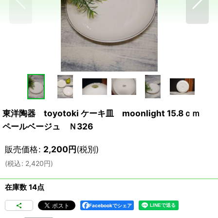
東洋陶器 toyotoki ケーキ皿 moonlight 15.8ｃｍ
ペールベージュ Ｎ326
販売価格
:
2,200
円
(税別)
(
税込
:
2,420
円
)
在庫数 14点
Facebookでシェア