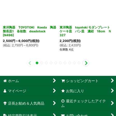
東洋陶器 TOYOTOKI Koeda 陶器
東洋陶器 toyotoki モダンプレート
製長皿1 各枚数 deadstock
ケーキ皿 パン皿 濃紺 18cm Ｎ
[
N496
]
327
2,500
円
～6,000
円
(税別)
2,200
円
(税別)
(
税込
:
2,750
円
～6,600
円
)
(
税込
:
2,420
円
)
在庫数 4点
ホーム
ショッピングカート
マイページ
お気に入り
最近チェックしたアイテ
店長お勧め＆人気商品
ム
特定商取引法表示
お問い合わせ