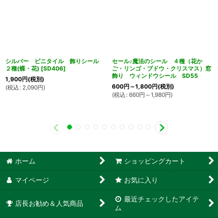
シルバー ビニタイル 飾りシール
セール♪魔法のシール ４種（花か
２種(蝶・花)
[
SD406
]
ご・リンゴ・ブドウ・クリスマス）窓
飾り ウィンドウシール SD55
1,900
円
(税別)
600
円
～1,800
円
(税別)
(
税込
:
2,090
円
)
(
税込
:
660
円
～1,980
円
)
ホーム
ショッピングカート
マイページ
お気に入り
最近チェックしたアイテ
店長お勧め＆人気商品
ム