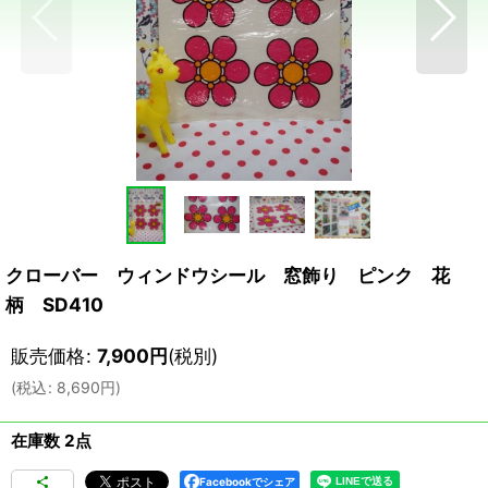
クローバー ウィンドウシール 窓飾り ピンク 花
柄 SD410
販売価格
:
7,900
円
(税別)
(
税込
:
8,690
円
)
在庫数 2点
Facebookでシェア