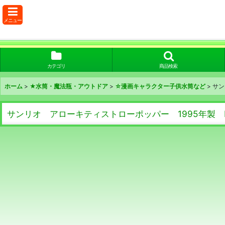
メニュー
カテゴリ
商品検索
ホーム
>
★水筒・魔法瓶・アウトドア
>
☆漫画キャラクター子供水筒など
>
サン
サンリオ アローキティストローポッパー 1995年製 K