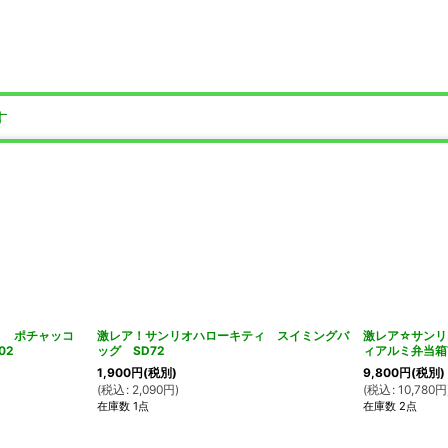
す
生 ポチャッコ
激レア！サンリオハローキティ スイミングバ
激レア☆サンリ
02
ッグ SD72
ィアルミ弁当箱
1,900
円
(税別)
9,800
円
(税別)
(
税込
:
2,090
円
)
(
税込
:
10,780
円
在庫数 1点
在庫数 2点