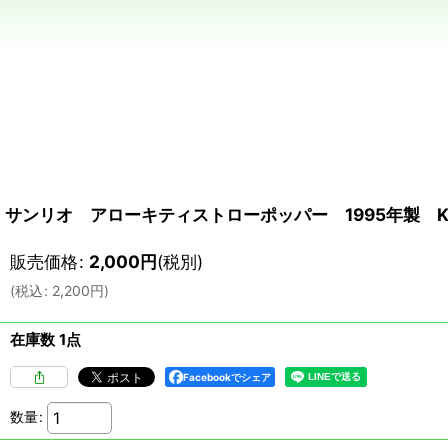
サンリオ アローキティストローポッパー 1995年製 KS
販売価格
:
2,000
円
(税別)
(
税込
:
2,200
円
)
在庫数 1点
Facebookでシェア
数量
: