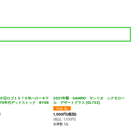
オ旧ロゴ１９７６年ハローキテ
2021年製 SANRIO サンリオ シナモロー
70年代デッドストック BY68
ル デザートグラス
[
GL733
]
)
1,000
円
(税別)
(
税込
:
1,100
円
)
在庫数 1点