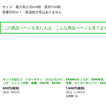
サイズ 最大高さ20cm程 直径7cm程
容量500ｍｌ 保温効力等はありません
この商品ページを見た人は、こんな商品ページも見てま
サンリオ旧ロゴ ハローキティ けろけろけろ
SANRIOサンリオ 1996年
っぴ ミニミニ水筒 各種 1991年 KS193
水筒 ストローポッパー KS2
800
円
(税別)
1,900
円
(税別)
(
税込
:
880
円
)
(
税込
:
2,090
円
)
在庫数 1点