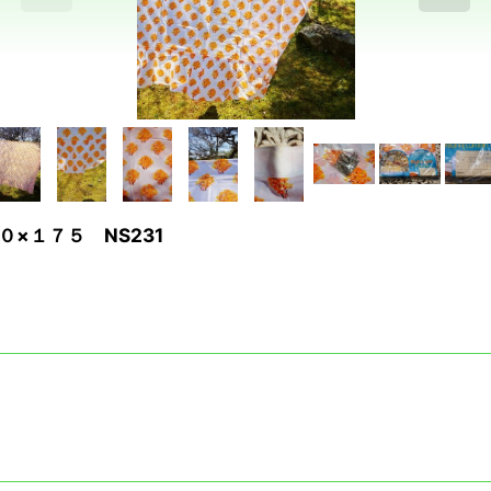
０×１７５ NS231