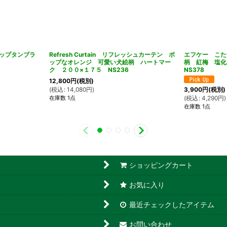
ップタンブラ
Refresh Curtain リフレッシュカーテン ポ
エフケー こた
ップなオレンジ 可愛い犬絵柄 ハートマー
柄 紅梅 塩化
ク ２００×１７５ NS236
NS378
12,800
円
(税別)
(
税込
:
14,080
円
)
3,900
円
(税別)
在庫数 1点
(
税込
:
4,290
円
)
在庫数 1点
ショッピングカート
お気に入り
最近チェックしたアイテム
お問い合わせ