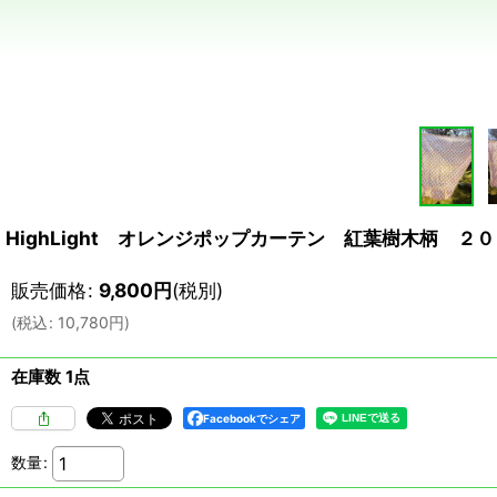
HighLight オレンジポップカーテン 紅葉樹木柄 ２０
販売価格
:
9,800
円
(税別)
(
税込
:
10,780
円
)
在庫数 1点
Facebookでシェア
数量
: