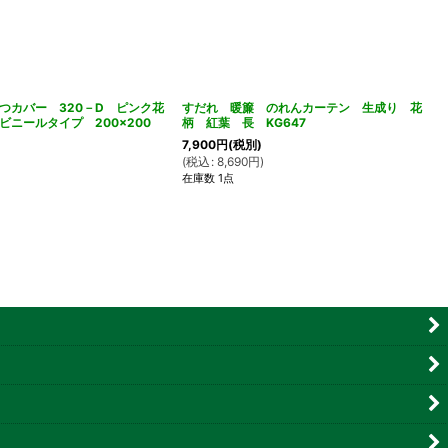
つカバー 320－D ピンク花
すだれ 暖簾 のれんカーテン 生成り 花
ビニールタイプ 200×200
柄 紅葉 長 KG647
7,900
円
(税別)
(
税込
:
8,690
円
)
在庫数 1点