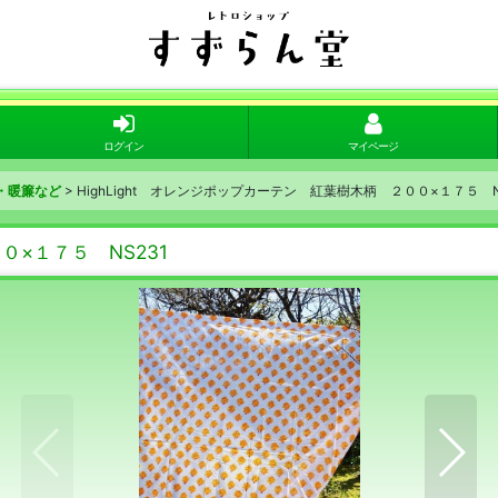
ログイン
マイページ
・暖簾など
>
HighLight オレンジポップカーテン 紅葉樹木柄 ２００×１７５ N
０×１７５ NS231