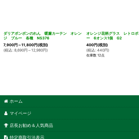
ダリアボンボンのれん 暖簾カーテン オレン
オレンジ花柄グラス レトロポ
ジ ブルー 各種 NS376
ー 6オンス1個 G2
7,900
円
～11,800
円
(税別)
400
円
(税別)
(
税込
:
8,690
円
～12,980
円
)
(
税込
:
440
円
)
在庫数 12点
ホーム
マイページ
店長お勧め＆人気商品
特定商取引法表示