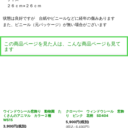
２６ｃｍ×２６ｃｍ
状態は良好ですが 台紙やビニールなどに経年の傷みあります
また、ビニール（元パッケージ）が無い場合がございます
この商品ページを見た人は、こんな商品ページも見て
ます
ウインドウシール窓飾り 動物園 た
クローバー ウィンドウシール 窓飾
くさんのアニマル カラー２種
り ピンク 花柄 SD404
WS15
5,900
円
(税別)
3,900
円
(税別)
(
税込
:
6,490
円
)