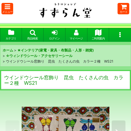
メニュー
カート
カテゴリ
商品検索
ログイン
マイページ
ご利用案内
ホーム
>
★インテリア(家電・家具・布製品・人形・雑貨)
>
☆ウィンドウシール・アクセサリーシール
>
ウインドウシール窓飾り 昆虫 たくさんの虫 カラー２種 WS21
ウインドウシール窓飾り 昆虫 たくさんの虫 カラ
ー２種 WS21